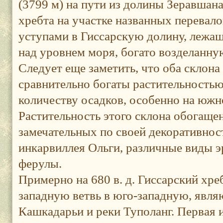
(3799 м) на пути из долины Зеравша
хребта на участке названных перевал
уступами в Гиссарскую долину, лежа
над уровнем моря, богато возделанну
Следует еще заметить, что оба склона
сравнительно богаты растительностью
количеству осадков, особенно на южн
Растительность этого склона обогаще
замечательных по своей декоративност
инкарвиллея Ольги, различные виды э
ферулы.
Примерно на 680 в. д. Гиссарский хре
западную ветвь в юго-западную, явл
Кашкадарьи и реки Туполанг. Первая и