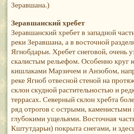
Зеравшана.)
Зеравшанский хребет
Зеравшанский хребет в западной част
реки Зеравшана, а в восточной раздел
Ягнобдарьи. Хребет снеговой, очень у
скалистым рельефом. Особенно круг 
кишлаками Марзичем и Анзобом, напри
реке Ягноб отвесной стеной на прот
склон скудной растительностью и ред
террасах. Северный склон хребта бол
ряд отрогов с острыми, каменистыми
глубокими ущельями. Восточная часть
Кштутдарьи) покрыта снегами, и здесь