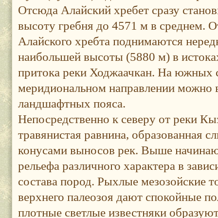
Отсюда Алайский хребет сразу стано
высоту гребня до 4571 м в среднем.
Алайского хребта поднимаются неред
наибольшей высоты (5880 м) в истоках
притока реки Ходжаачкан. На южных с
меридиональном направлении можно 
ландшафтных пояса.
Непосредственно к северу от реки К
травянистая равнина, образованная 
конусами выносов рек. Выше начина
рельефа различного характера в зави
состава пород. Рыхлые мезозойские т
верхнего палеозоя дают спокойные по
плотные светлые известняки образуют