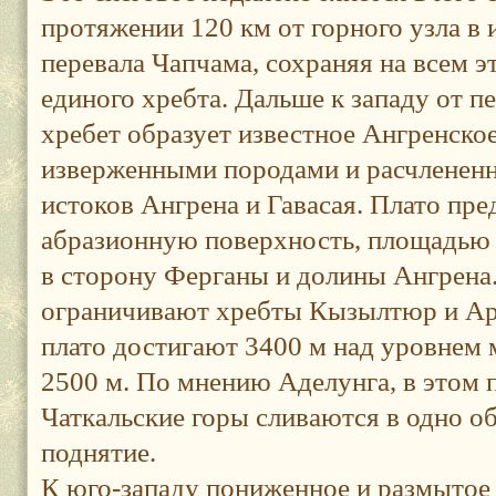
протяжении 120 км от горного узла в 
перевала Чапчама, сохраняя на всем 
единого хребта. Дальше к западу от п
хребет образует известное Ангренское
изверженными породами и расчленен
истоков Ангрена и Гавасая. Плато пр
абразионную поверхность, площадью 
в сторону Ферганы и долины Ангрена.
ограничивают хребты Кызылтюр и А
плато достигают 3400 м над уровнем 
2500 м. По мнению Аделунга, в этом 
Чаткальские горы сливаются в одно о
поднятие.
К юго-западу пониженное и размытое 