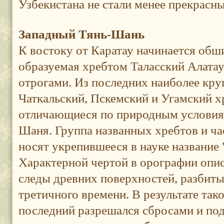
Узбекистана не стали менее прекрасн
Западный Тянь-Шань
К востоку от Каратау начинается обш
образуемая хребтом Таласский Алата
отрогами. Из последних наиболее кр
Чаткальский, Пскемский и Угамский х
отличающиеся по природным условиям
Шаня. Группа названных хребтов и ча
носят укрепившееся в науке название
Характерной чертой в орографии опи
следы древних поверхностей, разбиты
третичного времени. В результате тако
последний разрешался сбросами и под