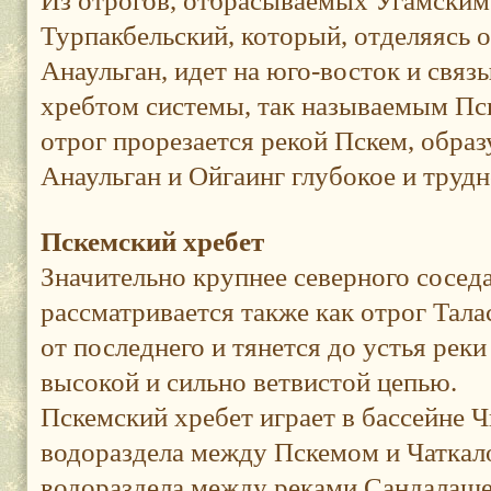
Из отрогов, отбрасываемых Угамским
Турпакбельский, который, отделяясь о
Анаульган, идет на юго-восток и свя
хребтом системы, так называемым Пс
отрог прорезается рекой Пскем, обра
Анаульган и Ойгаинг глубокое и труд
Пскемский хребет
Значительно крупнее северного сосед
рассматривается также как отрог Тала
от последнего и тянется до устья рек
высокой и сильно ветвистой цепью.
Пскемский хребет играет в бассейне Ч
водораздела между Пскемом и Чаткало
водораздела между реками Сандалаше