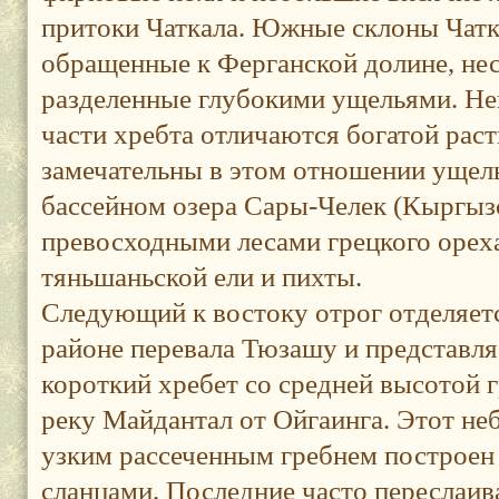
притоки Чаткала. Южные склоны Чатка
обращенные к Ферганской долине, нес
разделенные глубокими ущельями. Не
части хребта отличаются богатой рас
замечательны в этом отношении ущель
бассейном озера Сары-Челек (Кыргыз
превосходными лесами грецкого ореха,
тяньшаньской ели и пихты.
Следующий к востоку отрог отделяетс
районе перевала Тюзашу и представля
короткий хребет со средней высотой 
реку Майдантал от Ойгаинга. Этот не
узким рассеченным гребнем построен 
сланцами. Последние часто переслаи