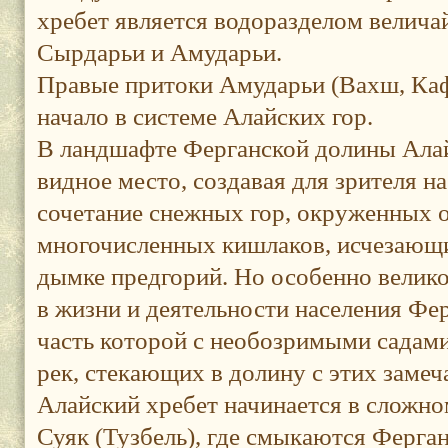
хребет является водоразделом велича
Сырдарьи и Амударьи.
Правые притоки Амударьи (Вахш, Ка
начало в системе Алайских гор.
В ландшафте Ферганской долины Алай
видное место, создавая для зрителя н
сочетание снежных гор, окруженных о
многочисленных кишлаков, исчезающи
дымке предгорий. Но особенно велико
в жизни и деятельности населения Фе
часть которой с необозримыми садам
рек, стекающих в долину с этих замеч
Алайский хребет начинается в сложно
Суяк (Тузбель), где смыкаются Ферган