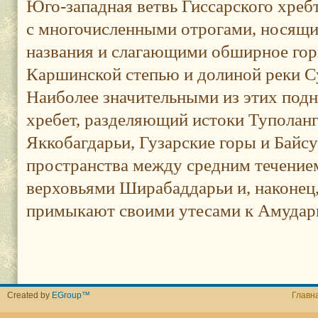
Юго-западная ветвь Гиссарского хребт
с многочисленными отрогами, носящ
названия и слагающими обширное гор
Каршинской степью и долиной реки С
Наиболее значительными из этих под
хребет, разделяющий истоки Туполанг
Яккобагдарьи, Гузарские горы и Байс
пространства между средним течением
верховьями Ширабаддарьи и, наконец,
примыкают своими утесами к Амударь
Created by
EGroup™
Главн