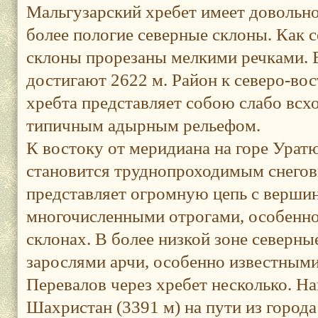
Мальгузарский хребет имеет довольно
более пологие северные склоны. Как 
склоны прорезаны мелкими речками. 
достигают 2622 м. Район к северо-во
хребта представляет собою слабо всх
типичным адырным рельефом.
К востоку от меридиана на горе Урат
становится труднопроходимым снего
представляет огромную цепь с вершин
многочисленными отрогами, особенно
склонах. В более низкой зоне северн
зарослями арчи, особенно известными
Перевалов через хребет несколько. На
Шахристан (3391 м) на пути из город