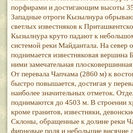
порфирами и достигающим высоты 35
Западные отроги Кызылнура обрывают
светлых известняков к Приташкентск
Кызылнура круто падают к небольшом
системой реки Майдантала. На север 
поднимается известняковая вершина 
ними замечательная плосковершинная 
От перевала Чапчама (2860 м) к восто
быстро повышается, достигая у перев
наиболее значительных отметок. Отд
поднимаются до 4503 м. В строении х
кроме гранитов, известняки, девонски
Склоны, обращенные к долине реки Ча
фирновые поля и небольшие висячие 