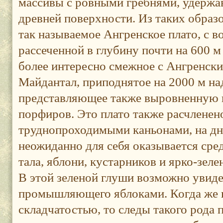
массивы с ровными гребнями, удерж
древней поверхности. Из таких образ
так называемое Ангренское плато, с 
рассеченной в глубину почти на 600 
более интересно смежное с Ангренски
Майдантал, приподнятое на 2000 м на
представляющее также выровненную 
порфиров. Это плато также расчленен
труднопроходимыми каньонами, на дн
неожиданно для себя оказывается сре
тала, яблони, кустарников и ярко-зел
В этой зеленой глуши возможно увиде
промышляющего яблоками. Когда же 
складчатостью, то следы такого рода 