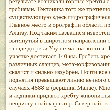
результате возникали горные хребты 
гребнями. Тектоника того же третично
существующую здесь гидрографическ
Главное место в орографии области п
Алатау. Под таким названием известен
вытянутый в широтном направлении о
западе до реки Узунахмат на востоке.
участке достигает 140 км. Гребень хр
различных сланцев, метаморфизованны
скалист и сильно иззубрен. Почти вс
поднятия превышают линию вечного сн
случаях 4888 м (вершина Манас). Мн
и ледники придают хребту живописный
неприступный характер. Северный скл