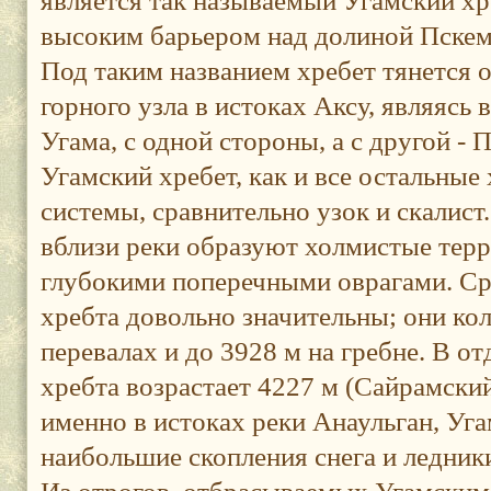
является так называемый Угамский х
высоким барьером над долиной Пскем
Под таким названием хребет тянется о
горного узла в истоках Аксу, являясь
Угама, с одной стороны, а с другой - 
Угамский хребет, как и все остальны
системы, сравнительно узок и скалист
вблизи реки образуют холмистые терр
глубокими поперечными оврагами. Ср
хребта довольно значительны; они ко
перевалах и до 3928 м на гребне. В о
хребта возрастает 4227 м (Сайрамский 
именно в истоках реки Анаульган, Уга
наибольшие скопления снега и ледник