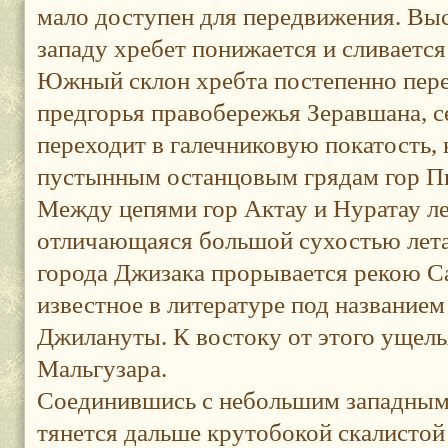
мало доступен для передвижения. Выс
западу хребет понижается и сливается
Южный склон хребта постепенно пере
предгорья правобережья Зеравшана, с
переходит в галечниковую покатость, 
пустынным останцовым грядам гор Пи
Между цепями гор Актау и Нуратау л
отличающаяся большой сухостью лета
города Джизака прорывается рекою Са
известное в литературе под название
Джилануты. К востоку от этого ущель
Мальгузара.
Соединившись с небольшим западным 
тянется дальше крутобокой скалистой