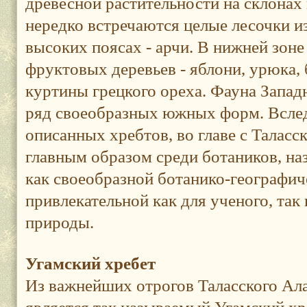
древесной растительности на склонах 
нередко встречаются целые лесочки из
высоких поясах - арчи. В нижней зоне
фруктовых деревьев - яблони, урюка,
куртины грецкого ореха. Фауна Запад
ряд своеобразных южных форм. Вслед
описанных хребтов, во главе с Таласск
главным образом среди ботаников, на
как своеобразной ботанико-географич
привлекательной как для ученого, так
природы.
Угамский хребет
Из важнейших отрогов Таласского Ал