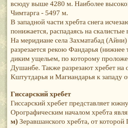
всюду выше 4280 м. Наиболее высоко
Чимтарга - 5497 м.
В западной части хребта снега исчезаю
понижается, распадаясь на скалистые
На меридиане села Захматабад (Айни)
разрезается рекою Фандарья (нижнее 
диким ущельем, по которому проложен
Душанбе. Также разрезают хребет на 
Кштутдарья и Магиандарья к западу о
Гиссарский хребет
Гиссарский хребет представляет южну
Орографическим началом хребта явл
м)
Зеравшанского хребта, от которой 