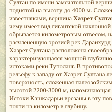
Султан по имени замечательной верши
поднятой на высоту до 4000 м. Сложе
известняками, вершина
Хазрет Султ
чему имеет вид гигантской наклонной
обрывается километровым отвесом, на
расчлененную эрозией рек Дараихурд
Хазрет Султана расположена своеобра
характеризующаяся мощной глубинной
истоками реки Туполанг. В противоп
рельефу к западу от Хазрет Султана 
поверхность, сложенная палеозойским
высотой 2200-3000 м, напоминающая
Истоки Кашкадарьи врезаны в эту по
почти на километр в глубину.