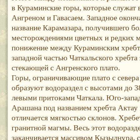
в Кураминские горы, которые служат
Ангреном и Гавасаем. Западное оконч
название Карамазара, получившего б
месторождениями цветных и редких м
понижение между Кураминским хребт
западной частью Чаткальского хребта
стекающей с Ангренского плато.
Горы, ограничивающие плато с север
образуют водораздел с высотами до 
левыми притоками Чаткала. Юго-запа
Арашана под названием хребта Актау 
отличается мягкостью склонов. Хреб
гранитной магмы. Весь этот водоразде
заканчивается массивом Кызылнура,