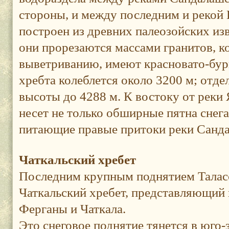
стороны, и между последним и рекой К
построен из древних палеозойских из
они прорезаются массами гранитов, к
выветриванию, имеют красновато-бур
хребта колеблется около 3200 м; от
высоты до 4288 м. К востоку от реки
несет не только обширные пятна снега
питающие правые притоки реки Санд
Чаткальский хребет
Последним крупным поднятием Таласс
Чаткальский хребет, представляющий
Ферганы и Чаткала.
Это снеговое поднятие тянется в юго